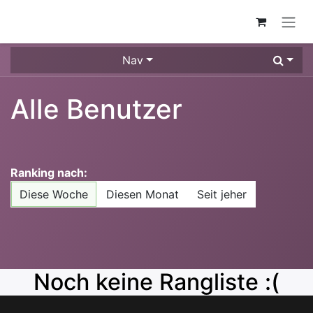
ZUM INHALT SPRINGEN
Nav
Alle Benutzer
Ranking nach:
Diese Woche
Diesen Monat
Seit jeher
Noch keine Rangliste :(