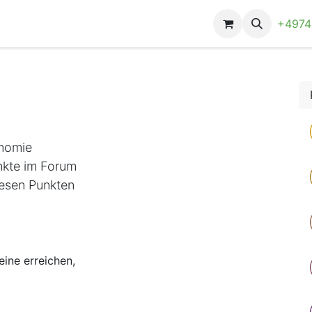
+497
onomie
nkte im Forum
iesen Punkten
ine erreichen,