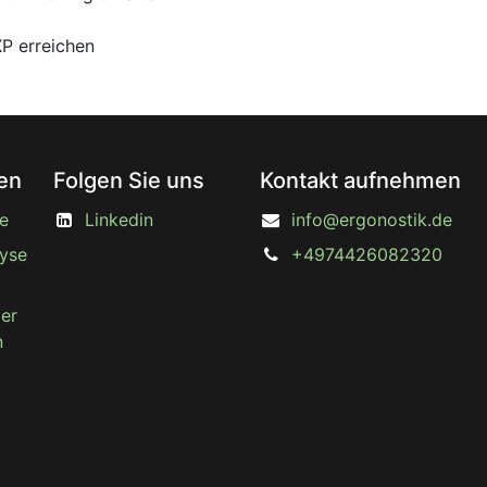
P erreichen
en
Folgen Sie uns
Kontakt aufnehmen
e
Linkedin
info@ergonostik.de
lyse
+4974426082320
zer
n