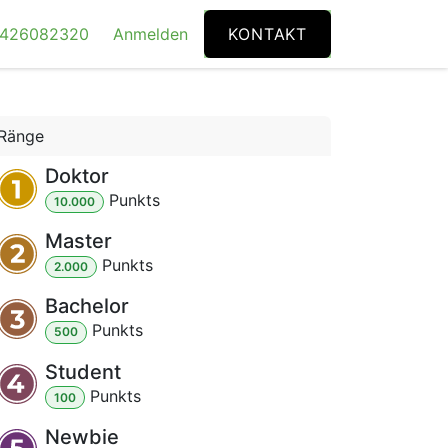
4426082320
Anmelden
KONTAKT
Ränge
Doktor
Punkt
s
10.000
Master
Punkt
s
2.000
Bachelor
Punkt
s
500
Student
Punkt
s
100
Newbie