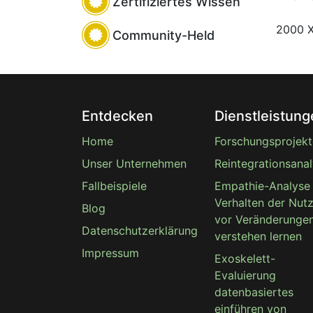
Zertifiziertes Wissen
2000 X
Community-Held
Entdecken
Dienstleistung
Home
Forschungsprojekt
Unser Unternehmen
Reintegrationsana
Fallbeispiele
Empathie-Analyse
Verhalten der Nut
Blog
vor Veränderunge
Datenschutzerklärung
verstehen lernen
Impressum
Exoskelett-
Evaluierung
datenbasiertes
einführen von